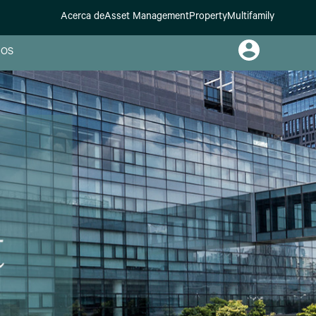
Acerca de
Asset Management
Property
Multifamily
OS